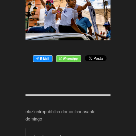
elezioni
repubblica domenicana
santo
domingo