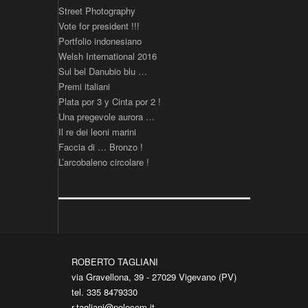
Street Photography
Vote for president !!!
Portfolio indonesiano
Welsh International 2016
Sul bel Danubio blu …
Premi italiani
Plata por 3 y Cinta por 2 !
Una pregevole aurora …
Il re dei leoni marini
Faccia di … Bronzo !
L’arcobaleno circolare !
ROBERTO TAGLIANI
via Gravellona, 39 - 27029 Vigevano (PV)
tel. 335 8479330
r.tagliani@nolecom.it